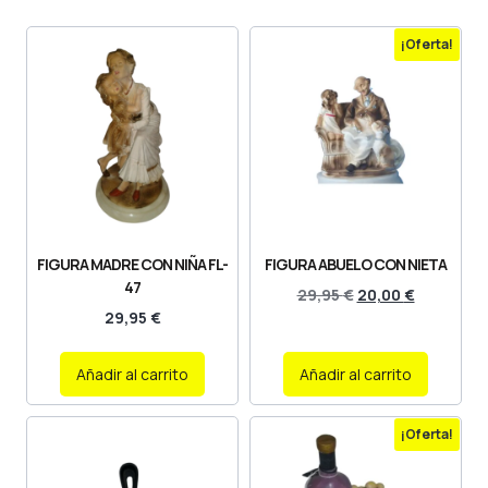
¡Oferta!
FIGURA MADRE CON NIÑA FL-
FIGURA ABUELO CON NIETA
47
29,95
€
20,00
€
29,95
€
Añadir al carrito
Añadir al carrito
¡Oferta!