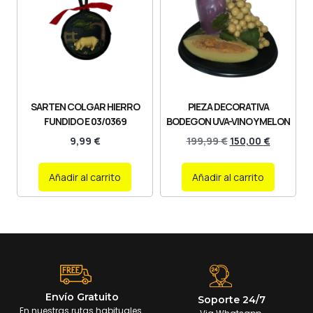
SARTEN COLGAR HIERRO
PIEZA DECORATIVA
FUNDIDO E 03/0369
BODEGON UVA-VINO Y MELON
9,99
€
199,99
€
150,00
€
Añadir al carrito
Añadir al carrito
Envío Gratuito
Soporte 24/7
En nuestras rutas habituales.