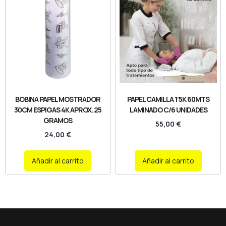
BOBINA PAPEL MOSTRADOR
PAPEL CAMILLA 1’5K 60MTS
30CM ESPIGAS 4K APROX. 25
LAMINADO C/6 UNIDADES
GRAMOS
55,00
€
24,00
€
Añadir al carrito
Añadir al carrito