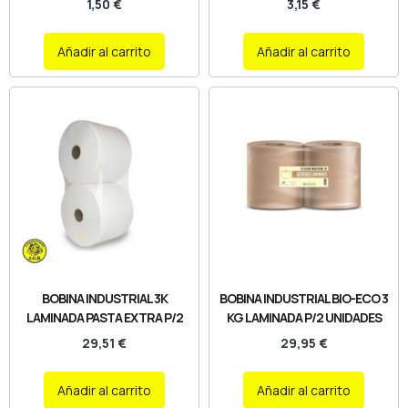
1,50
€
3,15
€
Añadir al carrito
Añadir al carrito
BOBINA INDUSTRIAL 3K
BOBINA INDUSTRIAL BIO-ECO 3
LAMINADA PASTA EXTRA P/2
KG LAMINADA P/2 UNIDADES
29,51
€
29,95
€
Añadir al carrito
Añadir al carrito