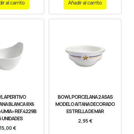
ir al carrito
Añadir al carrito
L APERITIVO
BOWL PORCELANA 2 ASAS
ANA BLANCA 8X6
MODELO AITANA DECORADO
UMIA» REF.4229B
ESTRELLA DE MAR
6 UNIDADES
2,95
€
15,00
€