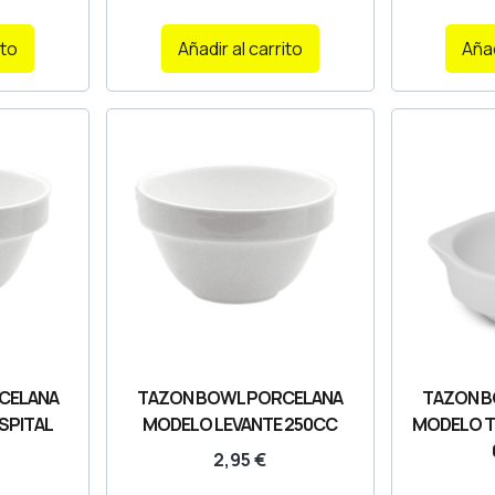
ito
Añadir al carrito
Añad
CELANA
TAZON BOWL PORCELANA
TAZON B
SPITAL
MODELO LEVANTE 250CC
MODELO T
2,95
€