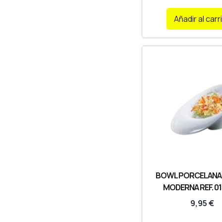
Añadir al carr
BOWL PORCELANA 
MODERNA REF. 01
9,95
€