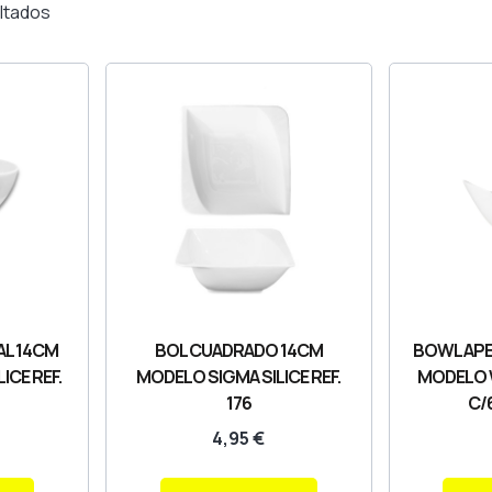
ltados
AL 14CM
BOL CUADRADO 14CM
BOWL APER
CE REF.
MODELO SIGMA SILICE REF.
MODELO W
176
C/
4,95
€