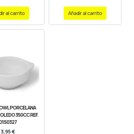
ir al carrito
Añadir al carrito
OWL PORCELANA
OLEDO 350CC REF.
01S0327
3,95
€