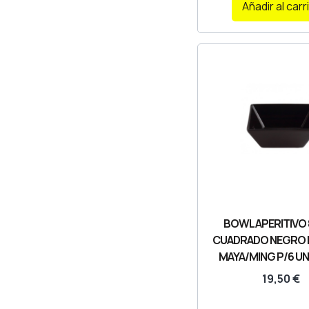
Añadir al carr
BOWL APERITIVO
CUADRADO NEGRO
MAYA/MING P/6 U
19,50
€