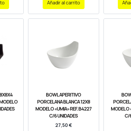
ito
Añadir al carrito
Añad
 8X8X4
BOWL APERITIVO
BOW
 MODELO
PORCELANA BLANCA 12X8
PORCEL
NIDADES
MODELO «UMIA» REF. B4227
MODELO «
C/6 UNIDADES
C/
27,50
€