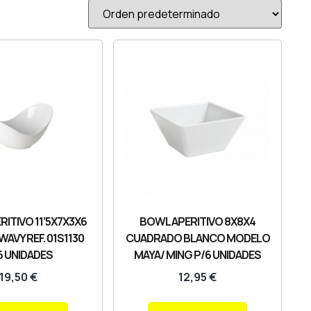
ITIVO 11’5X7X3X6
BOWL APERITIVO 8X8X4
AVY REF. 01S1130
CUADRADO BLANCO MODELO
6 UNIDADES
MAYA/ MING P/6 UNIDADES
19,50
€
12,95
€