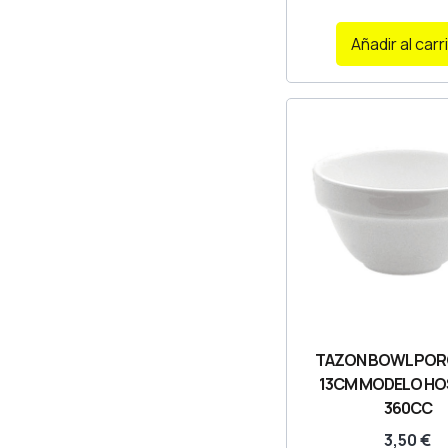
Añadir al carr
TAZON BOWL POR
13CM MODELO HO
360CC
3,50
€