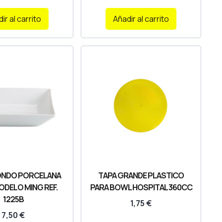
ir al carrito
Añadir al carrito
ONDO PORCELANA
TAPA GRANDE PLASTICO
ODELO MING REF.
PARA BOWL HOSPITAL 360CC
1225B
1,75
€
7,50
€