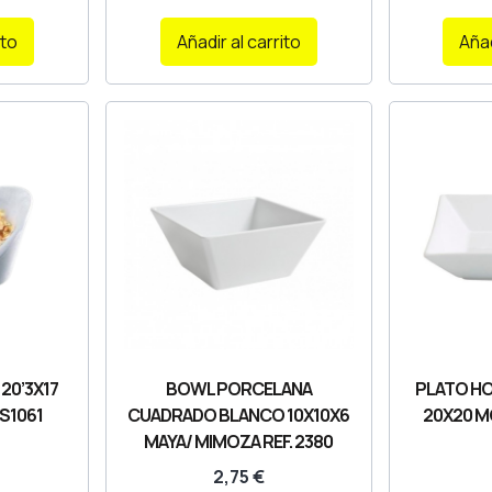
ito
Añadir al carrito
Añad
20’3X17
BOWL PORCELANA
PLATO H
S1061
CUADRADO BLANCO 10X10X6
20X20 M
MAYA/ MIMOZA REF. 2380
2,75
€