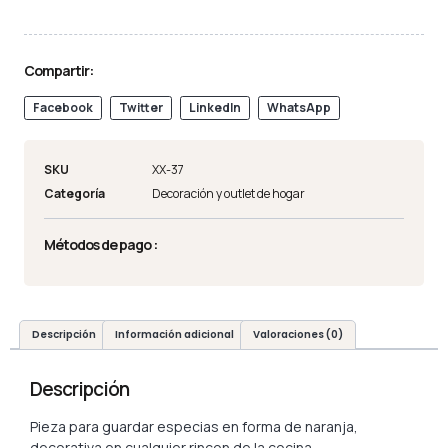
Compartir:
Facebook
Twitter
LinkedIn
WhatsApp
SKU
XX-37
Categoría
Decoración y outlet de hogar
Métodos de pago :
Descripción
Información adicional
Valoraciones (0)
Descripción
Pieza para guardar especias en forma de naranja,
decorativa en cualquier rincon de la cocina.