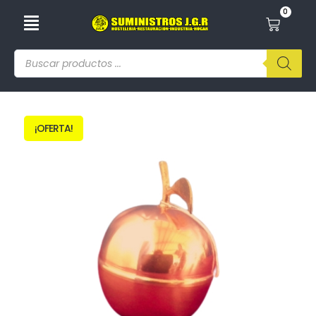
0
¡OFERTA!