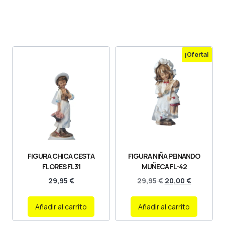
¡Oferta!
FIGURA CHICA CESTA
FIGURA NIÑA PEINANDO
FLORES FL31
MUÑECA FL-42
29,95
€
29,95
€
20,00
€
Añadir al carrito
Añadir al carrito