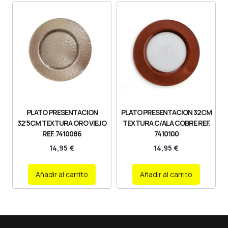
PLATO PRESENTACION
PLATO PRESENTACION 32CM
32’5CM TEXTURA ORO VIEJO
TEXTURA C/ALA COBRE REF.
REF. 7410086
7410100
14,95
€
14,95
€
Añadir al carrito
Añadir al carrito