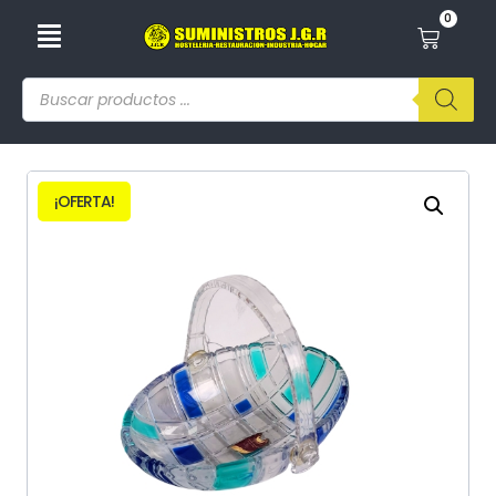
0
¡OFERTA!