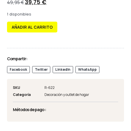
39,75
€
49,95
€
1 disponibles
AÑADIR AL CARRITO
Compartir:
Facebook
Twitter
LinkedIn
WhatsApp
SKU
R-622
Categoría
Decoración y outlet de hogar
Métodos de pago :