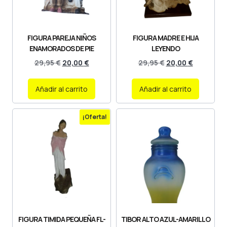
FIGURA PAREJA NIÑOS
FIGURA MADRE E HIJA
ENAMORADOS DE PIE
LEYENDO
29,95
€
20,00
€
29,95
€
20,00
€
Añadir al carrito
Añadir al carrito
¡Oferta!
FIGURA TIMIDA PEQUEÑA FL-
TIBOR ALTO AZUL-AMARILLO