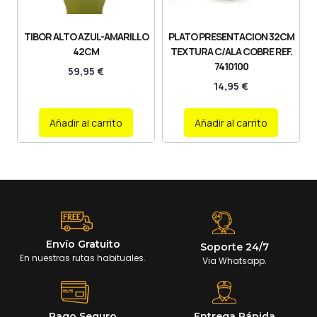
TIBOR ALTO AZUL-AMARILLO
PLATO PRESENTACION 32CM
42CM
TEXTURA C/ALA COBRE REF.
7410100
59,95
€
14,95
€
Añadir al carrito
Añadir al carrito
Envío Gratuito
Soporte 24/7
En nuestras rutas habituales.
Via Whatsapp.
Pago Seguro
Entrega Rápida