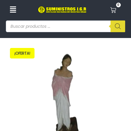
0
¡OFERTA!