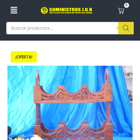
0
¡OFERTA!