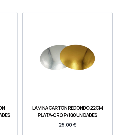
ON
LAMINA CARTON REDONDO 22CM
DADES
PLATA-ORO P/100 UNIDADES
25,00
€