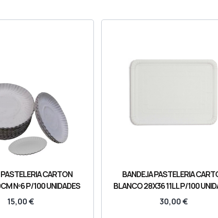
 PASTELERIA CARTON
BANDEJA PASTELERIA CART
CM Nº6 P/100 UNIDADES
BLANCO 28X36 11LL P/100 UNI
15,00
€
30,00
€