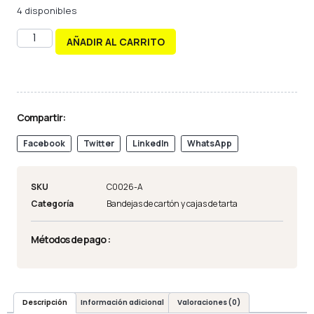
4 disponibles
AÑADIR AL CARRITO
Compartir:
Facebook
Twitter
LinkedIn
WhatsApp
SKU
C0026-A
Categoría
Bandejas de cartón y cajas de tarta
Métodos de pago :
Descripción
Información adicional
Valoraciones (0)