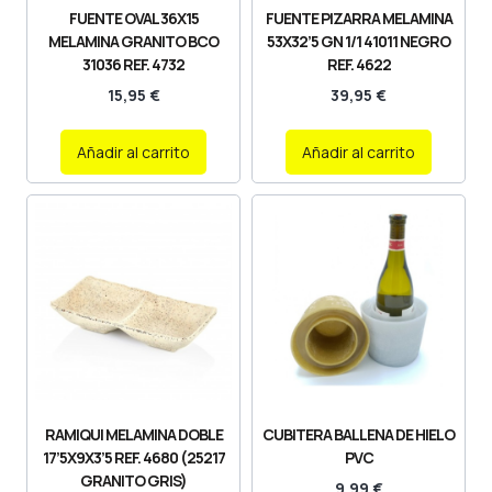
FUENTE OVAL 36X15
FUENTE PIZARRA MELAMINA
MELAMINA GRANITO BCO
53X32’5 GN 1/1 41011 NEGRO
31036 REF. 4732
REF. 4622
15,95
€
39,95
€
Añadir al carrito
Añadir al carrito
RAMIQUI MELAMINA DOBLE
CUBITERA BALLENA DE HIELO
17’5X9X3’5 REF. 4680 (25217
PVC
GRANITO GRIS)
9,99
€