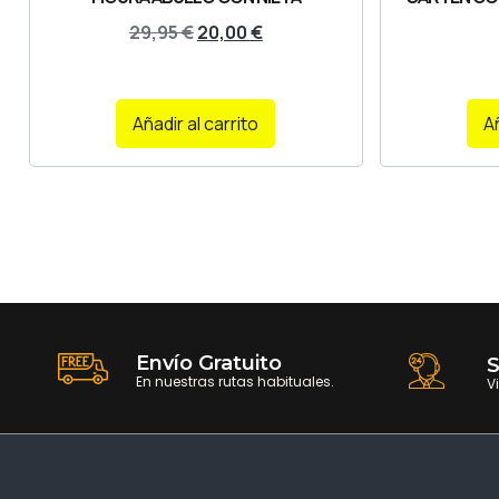
29,95
€
20,00
€
Añadir al carrito
Añ
Envío Gratuito
S
En nuestras rutas habituales.
V