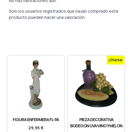
No hay valoraciones aún.
Solo los usuarios registrados que hayan comprado este
producto pueden hacer una valoración.
¡Oferta!
FIGURA ENFERMERA FL-36
PIEZA DECORATIVA
BODEGON UVA-VINO Y MELON
29,95
€