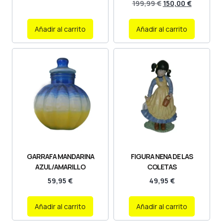
199,99
€
150,00
€
Añadir al carrito
Añadir al carrito
GARRAFA MANDARINA
FIGURA NENA DE LAS
AZUL/AMARILLO
COLETAS
59,95
€
49,95
€
Añadir al carrito
Añadir al carrito