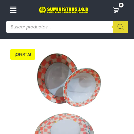
0
¡OFERTA!