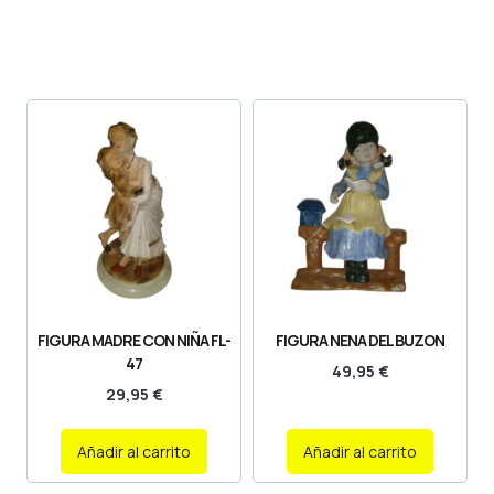
FIGURA MADRE CON NIÑA FL-
FIGURA NENA DEL BUZON
47
49,95
€
29,95
€
Añadir al carrito
Añadir al carrito