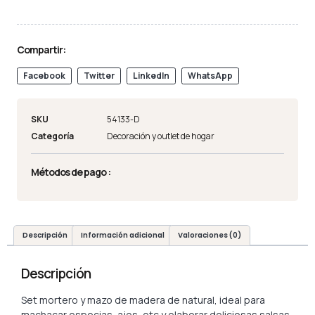
Compartir:
Facebook
Twitter
LinkedIn
WhatsApp
SKU
54133-D
Categoría
Decoración y outlet de hogar
Métodos de pago :
Descripción
Información adicional
Valoraciones (0)
Descripción
Set mortero y mazo de madera de natural, ideal para
machacar especias, ajos, etc y elaborar deliciosas salsas