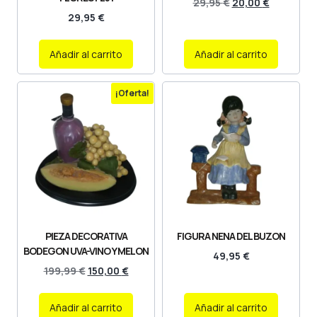
29,95
€
20,00
€
29,95
€
Añadir al carrito
Añadir al carrito
¡Oferta!
PIEZA DECORATIVA
FIGURA NENA DEL BUZON
BODEGON UVA-VINO Y MELON
49,95
€
199,99
€
150,00
€
Añadir al carrito
Añadir al carrito