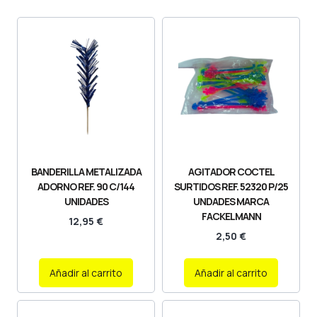
BANDERILLA METALIZADA
AGITADOR COCTEL
ADORNO REF. 90 C/144
SURTIDOS REF. 52320 P/25
UNIDADES
UNDADES MARCA
FACKELMANN
12,95
€
2,50
€
Añadir al carrito
Añadir al carrito