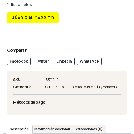
1 disponibles
AÑADIR AL CARRITO
Compartir:
Facebook
Twitter
LinkedIn
WhatsApp
SKU
63110-F
Categoría
Otros complementos de pastelería y heladería
Métodos de pago :
Descripción
Información adicional
Valoraciones (0)