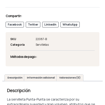
Compartir:
Facebook
Twitter
LinkedIn
WhatsApp
SKU
22087-B
Categoría
Servilletas
Métodos de pago :
Descripción
Información adicional
Valoraciones (0)
Descripción
La servilleta Punta-Punta se caracteriza por su
extraordinaria suavidad y gran volumen, atributos que se