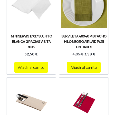
MINI SERVIS 17X17 SULFITO
SERVILETA 40X40 PISTACHO
BLANCA GRACIAS VISITA
HILO NEGRO AIRLAID P/25
70X2
UNIDADES
32,50
€
4,95
€
3,99
€
Añadir al carrito
Añadir al carrito