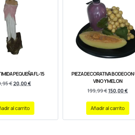
TIMIDA PEQUEÑA FL-15
PIEZA DECORATIVA BODEGON 
VINO Y MELON
9,95
€
20,00
€
199,99
€
150,00
€
adir al carrito
Añadir al carrito