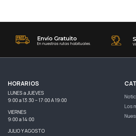
Envío Gratuito
S
En nuestras rutas habituales.
V
HORARIOS
CA
LUNES a JUEVES
Notic
9:00 a 13:30 – 17:00 A 19:00
Los 
VIERNES
Nues
9:00 a 14:00
JULIO Y AGOSTO