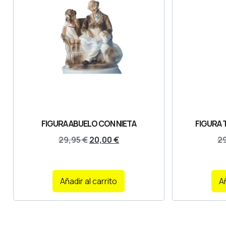
FIGURA ABUELO CON NIETA
FIGURA 
29,95
€
20,00
€
2
Añadir al carrito
Añ