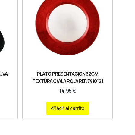
UVA-
PLATO PRESENTACION 32CM
TEXTURA C/ALA ROJA REF. 7410121
14,95
€
Añadir al carrito