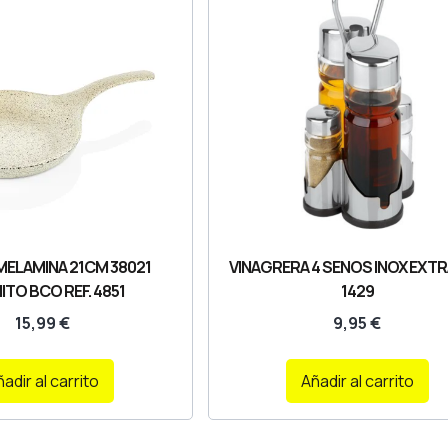
MELAMINA 21CM 38021
VINAGRERA 4 SENOS INOX EXTRA
TO BCO REF. 4851
1429
15,99
€
9,95
€
adir al carrito
Añadir al carrito