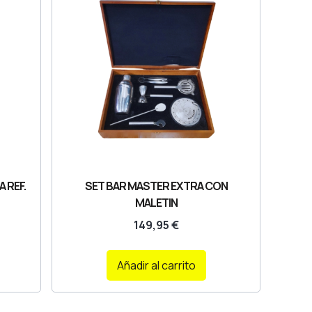
 REF.
SET BAR MASTER EXTRA CON
MALETIN
149,95
€
Añadir al carrito