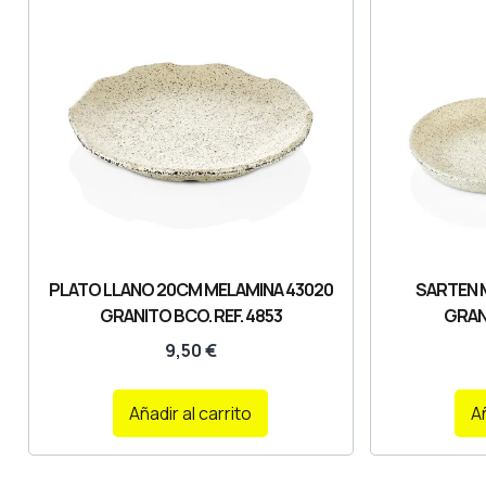
PLATO LLANO 20CM MELAMINA 43020
SARTEN 
GRANITO BCO. REF. 4853
GRANI
9,50
€
Añadir al carrito
Añ