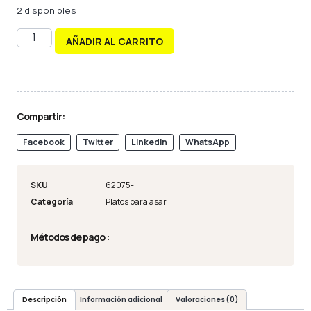
2 disponibles
AÑADIR AL CARRITO
Compartir:
Facebook
Twitter
LinkedIn
WhatsApp
SKU
62075-I
Categoría
Platos para asar
Métodos de pago :
Descripción
Información adicional
Valoraciones (0)