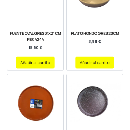
FUENTE OVAL GRES 31X21 CM
PLATO HONDO GRES 20CM
REF. 4244
3,99
€
15,50
€
Añadir al carrito
Añadir al carrito