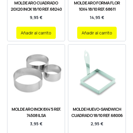
MOLDE ARO CUADRADO
MOLDE ARO FORMA FLOR
20X20 INOX 18/10 REF. 68240
10X4 18/10 REF. 68611
9,95
€
14,95
€
Añadir al carrito
Añadir al carrito
MOLDE ARO INOX 8X4’5 REF.
MOLDE HUEVO-SANDWICH
74508 ILSA
CUADRADO 18/10 REF. 68006
3,95
€
2,95
€