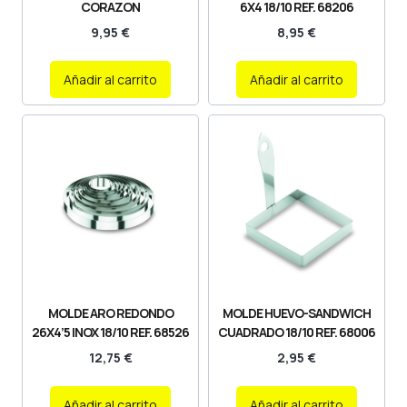
CORAZON
6X4 18/10 REF. 68206
9,95
€
8,95
€
Añadir al carrito
Añadir al carrito
MOLDE ARO REDONDO
MOLDE HUEVO-SANDWICH
26X4’5 INOX 18/10 REF. 68526
CUADRADO 18/10 REF. 68006
12,75
€
2,95
€
Añadir al carrito
Añadir al carrito