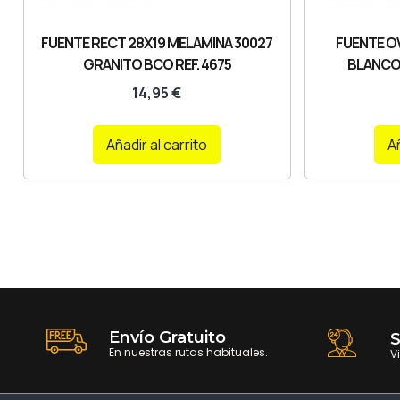
FUENTE RECT 28X19 MELAMINA 30027
FUENTE O
GRANITO BCO REF. 4675
BLANCO 
14,95
€
Añadir al carrito
Añ
Envío Gratuito
S
En nuestras rutas habituales.
V