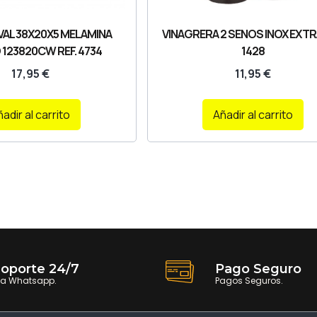
VAL 38X20X5 MELAMINA
VINAGRERA 2 SENOS INOX EXTRA
123820CW REF. 4734
1428
17,95
€
11,95
€
adir al carrito
Añadir al carrito
oporte 24/7
Pago Seguro
ia Whatsapp.
Pagos Seguros.