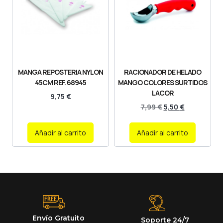
MANGA REPOSTERIA NYLON
RACIONADOR DE HELADO
45CM REF. 68945
MANGO COLORES SURTIDOS
LACOR
9,75
€
7,99
€
5,50
€
Añadir al carrito
Añadir al carrito
Envío Gratuito
Soporte 24/7