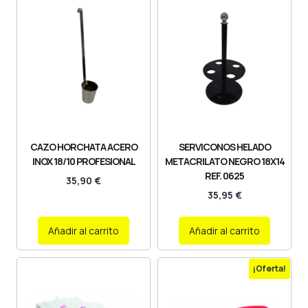
CAZO HORCHATA ACERO
SERVICONOS HELADO
INOX 18/10 PROFESIONAL
METACRILATO NEGRO 18X14
REF. 0625
35,90
€
35,95
€
Añadir al carrito
Añadir al carrito
¡Oferta!