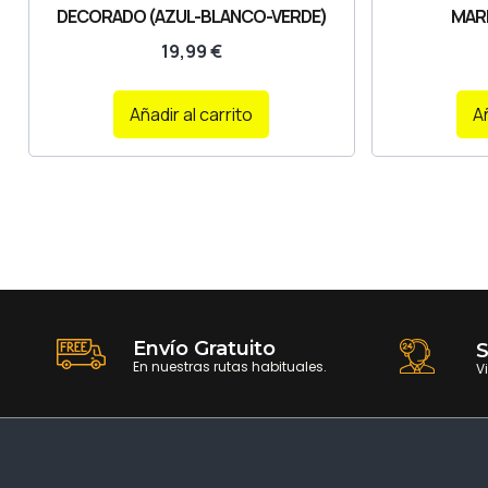
DECORADO (AZUL-BLANCO-VERDE)
MARR
19,99
€
Añadir al carrito
Añ
Envío Gratuito
S
En nuestras rutas habituales.
V