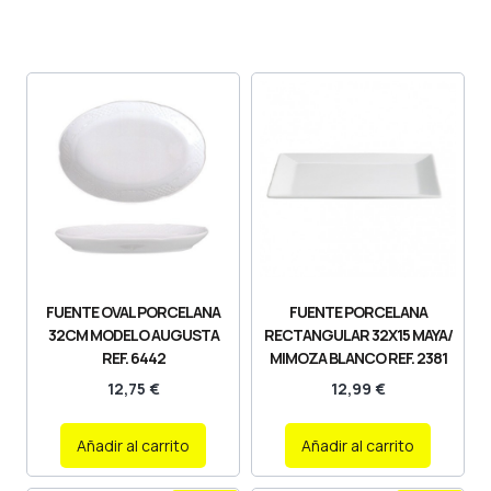
FUENTE OVAL PORCELANA
FUENTE PORCELANA
32CM MODELO AUGUSTA
RECTANGULAR 32X15 MAYA/
REF. 6442
MIMOZA BLANCO REF. 2381
12,75
€
12,99
€
Añadir al carrito
Añadir al carrito