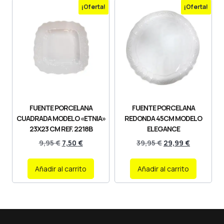
¡Oferta!
¡Oferta!
FUENTE PORCELANA
FUENTE PORCELANA
CUADRADA MODELO «ETNIA»
REDONDA 45CM MODELO
23X23 CM REF. 2218B
ELEGANCE
9,95
€
7,50
€
39,95
€
29,99
€
Añadir al carrito
Añadir al carrito