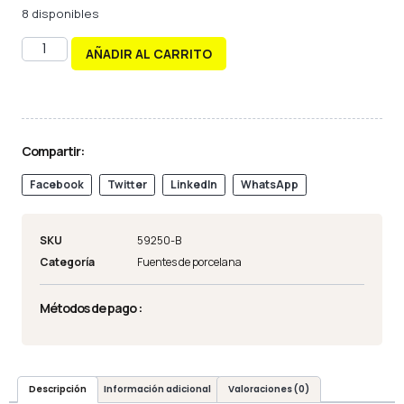
8 disponibles
AÑADIR AL CARRITO
Compartir:
Facebook
Twitter
LinkedIn
WhatsApp
SKU
59250-B
Categoría
Fuentes de porcelana
Métodos de pago :
Descripción
Información adicional
Valoraciones (0)