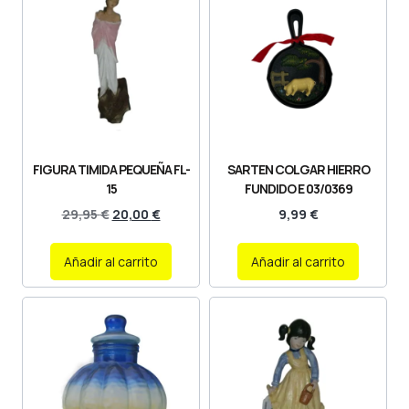
FIGURA TIMIDA PEQUEÑA FL-
SARTEN COLGAR HIERRO
15
FUNDIDO E 03/0369
29,95
€
20,00
€
9,99
€
Añadir al carrito
Añadir al carrito