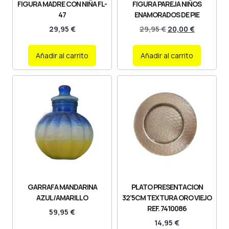
FIGURA MADRE CON NIÑA FL-
FIGURA PAREJA NIÑOS
47
ENAMORADOS DE PIE
29,95
€
29,95
€
20,00
€
Añadir al carrito
Añadir al carrito
GARRAFA MANDARINA
PLATO PRESENTACION
AZUL/AMARILLO
32’5CM TEXTURA ORO VIEJO
REF. 7410086
59,95
€
14,95
€