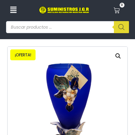
0
¡OFERTA!