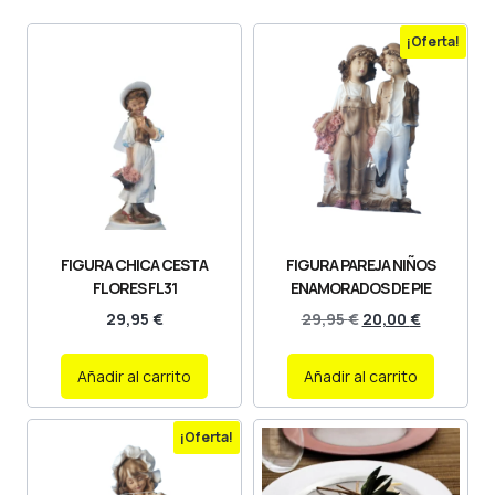
¡Oferta!
FIGURA CHICA CESTA
FIGURA PAREJA NIÑOS
FLORES FL31
ENAMORADOS DE PIE
29,95
€
29,95
€
20,00
€
Añadir al carrito
Añadir al carrito
¡Oferta!