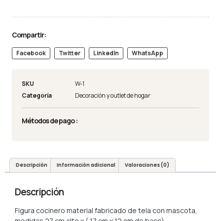
Compartir:
Facebook
Twitter
LinkedIn
WhatsApp
SKU
W-1
Categoría
Decoración y outlet de hogar
Métodos de pago :
Descripción
Información adicional
Valoraciones (0)
Descripción
Figura cocinero material fabricado de tela con mascota,
medidas 27 cm alto x ( 17 cm x 12 cm de base)