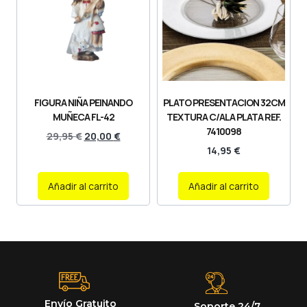
FIGURA NIÑA PEINANDO
PLATO PRESENTACION 32CM
MUÑECA FL-42
TEXTURA C/ALA PLATA REF.
7410098
29,95
€
20,00
€
14,95
€
Añadir al carrito
Añadir al carrito
Envío Gratuito
Soporte 24/7