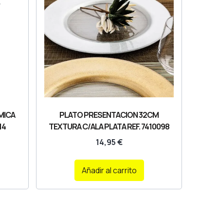
MICA
PLATO PRESENTACION 32CM
14
TEXTURA C/ALA PLATA REF. 7410098
14,95
€
Añadir al carrito