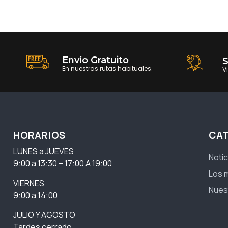
Envío Gratuito
S
En nuestras rutas habituales.
V
HORARIOS
CA
LUNES a JUEVES
Notic
9:00 a 13:30 – 17:00 A 19:00
Los 
VIERNES
Nues
9:00 a 14:00
JULIO Y AGOSTO
Tardes cerrado