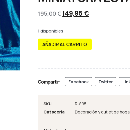
149,95
€
195,00
€
1 disponibles
AÑADIR AL CARRITO
Compartir:
Facebook
Twitter
Lin
SKU
R-895
Categoría
Decoración y outlet de hoga