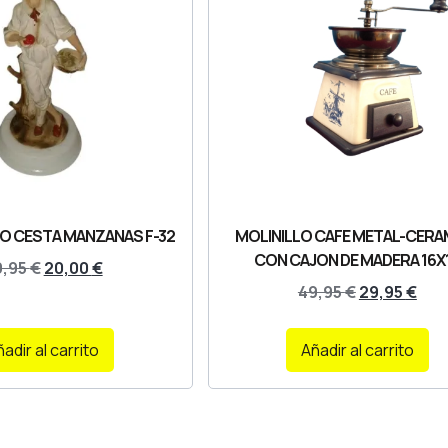
CO CESTA MANZANAS F-32
MOLINILLO CAFE METAL-CERA
CON CAJON DE MADERA 16X
9,95
€
20,00
€
49,95
€
29,95
€
adir al carrito
Añadir al carrito