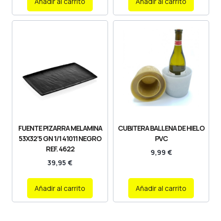
Añadir al carrito
Añadir al carrito
FUENTE PIZARRA MELAMINA
CUBITERA BALLENA DE HIELO
53X32’5 GN 1/1 41011 NEGRO
PVC
REF. 4622
9,99
€
39,95
€
Añadir al carrito
Añadir al carrito