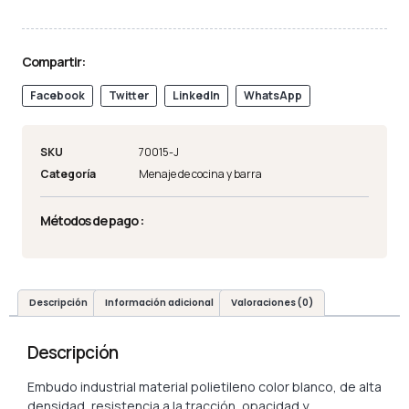
Compartir:
Facebook
Twitter
LinkedIn
WhatsApp
SKU
70015-J
Categoría
Menaje de cocina y barra
Métodos de pago :
Descripción
Información adicional
Valoraciones (0)
Descripción
Embudo industrial material polietileno color blanco, de alta
densidad, resistencia a la tracción, opacidad y