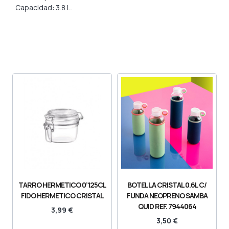
Capacidad: 3.8 L.
TARRO HERMETICO 0’125CL
BOTELLA CRISTAL 0.6L C/
FIDO HERMETICO CRISTAL
FUNDA NEOPRENO SAMBA
QUID REF. 7944064
3,99
€
3,50
€