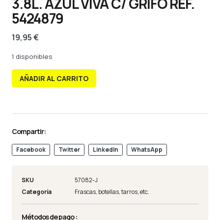
3.8L. AZUL VIVA C/ GRIFO REF.
5424879
19,95
€
1 disponibles
AÑADIR AL CARRITO
Compartir:
Facebook
Twitter
LinkedIn
WhatsApp
SKU
57082-J
Categoría
Frascas, botellas, tarros, etc.
Métodos de pago :