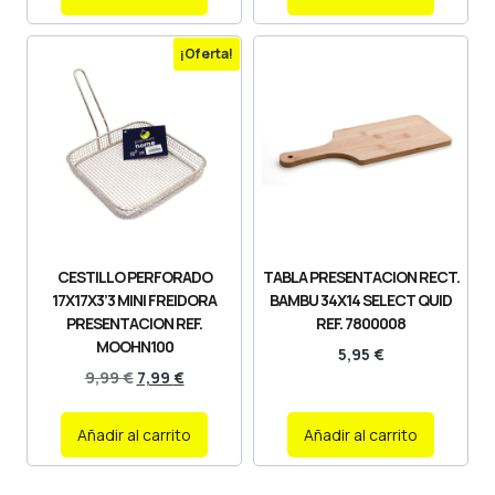
¡Oferta!
CESTILLO PERFORADO
TABLA PRESENTACION RECT.
17X17X3’3 MINI FREIDORA
BAMBU 34X14 SELECT QUID
PRESENTACION REF.
REF. 7800008
MOOHN100
5,95
€
9,99
€
7,99
€
Añadir al carrito
Añadir al carrito