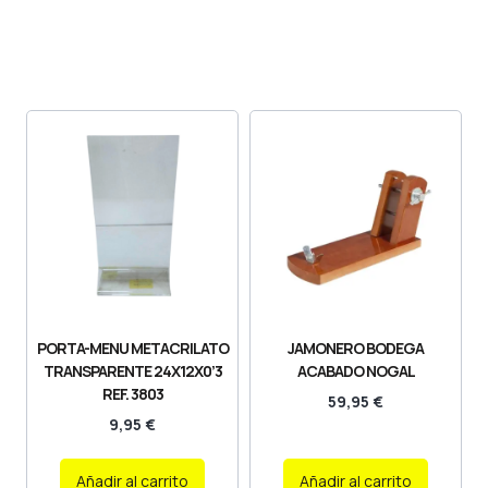
PORTA-MENU METACRILATO
JAMONERO BODEGA
TRANSPARENTE 24X12X0’3
ACABADO NOGAL
REF. 3803
59,95
€
9,95
€
Añadir al carrito
Añadir al carrito