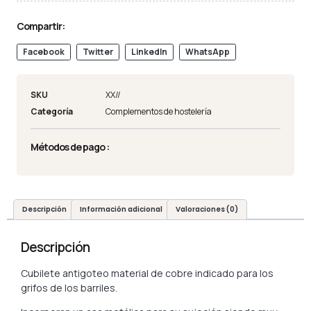
Compartir:
Facebook
Twitter
LinkedIn
WhatsApp
SKU
XX//
Categoría
Complementos de hostelería
Métodos de pago :
Descripción
Información adicional
Valoraciones (0)
Descripción
Cubilete antigoteo material de cobre indicado para los
grifos de los barriles.