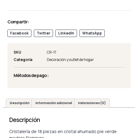
Compartir:
Facebook
Twitter
LinkedIn
WhatsApp
SKU
CR-17
Categoría
Decoración y outlet de hogar
Métodos de pago :
Descripción
Información adicional
Valoraciones (0)
Descripción
Cristalería de 18 piezas en cristal ahumado pie verde
modelo Flamingo