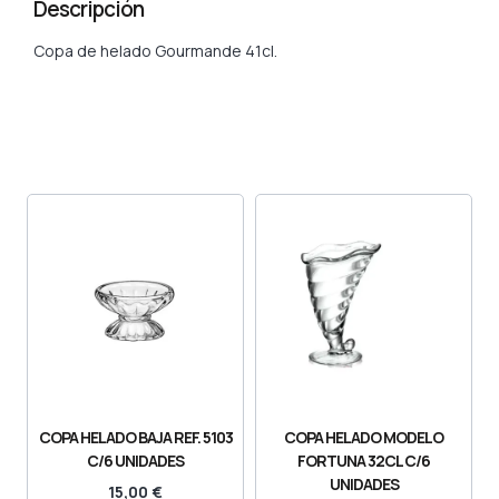
Descripción
Copa de helado Gourmande 41cl.
COPA HELADO BAJA REF. 5103
COPA HELADO MODELO
C/6 UNIDADES
FORTUNA 32CL C/6
UNIDADES
15,00
€