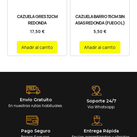
CAZUELA GRES 32CM
CAZUELA BARRO 15CM SIN
REDONDA
ASAS REDONDA (FUEGO L)
17,50
€
5,50
€
Añadir al carrito
Añadir al carrito
Envío Gratuito
Soporte 24/7
En nuestras rutas habituales.
Via Whatsapp.
Pago Seguro
Entrega Rápida
Pagos Seguros.
Envíos garantizados y rápidos.