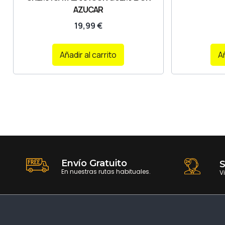
AZUCAR
19,99
€
Añadir al carrito
Añ
Envío Gratuito
S
En nuestras rutas habituales.
V