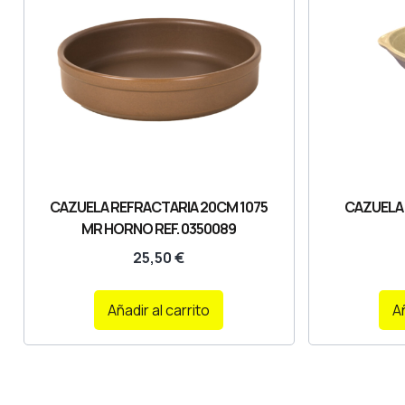
CAZUELA REFRACTARIA 20CM 1075
CAZUELA
MR HORNO REF. 0350089
25,50
€
Añadir al carrito
Añ