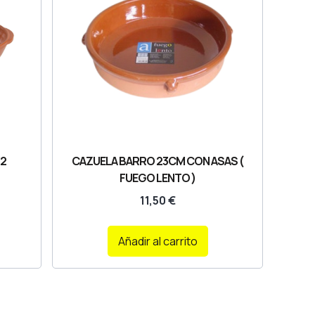
32
CAZUELA BARRO 23CM CON ASAS (
FUEGO LENTO )
11,50
€
Añadir al carrito