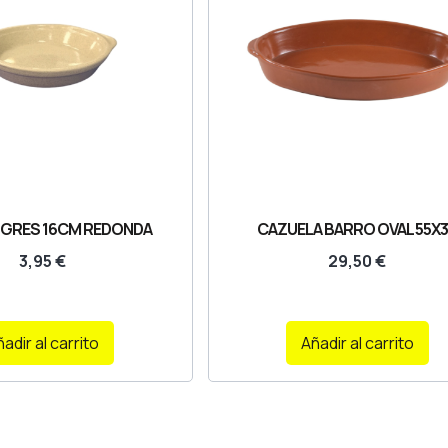
 GRES 16CM REDONDA
CAZUELA BARRO OVAL 55X
3,95
€
29,50
€
adir al carrito
Añadir al carrito