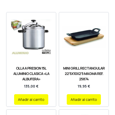
OLLA A PRESION 15L
MINI GRILL RECTANGULAR
ALUMINIO CLASICA «LA
22’5X10X2’5 MAGMA REF.
ALBUFERA»
25874
135,00
€
19,95
€
Añadir al carrito
Añadir al carrito