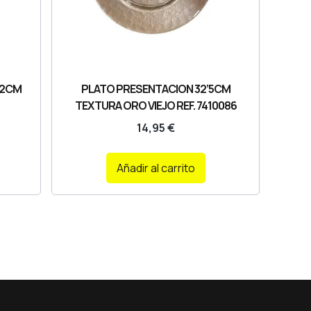
42CM
PLATO PRESENTACION 32’5CM
TEXTURA ORO VIEJO REF. 7410086
14,95
€
Añadir al carrito