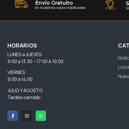
Envío Gratuito
S
En nuestras rutas habituales.
V
HORARIOS
CA
LUNES a JUEVES
Notic
9:00 a 13:30 – 17:00 A 19:00
Los 
VIERNES
Nues
9:00 a 14:00
JULIO Y AGOSTO
Tardes cerrado