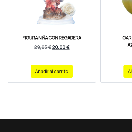
FIGURA NIÑA CON REGADERA
GAR
A
29,95
€
20,00
€
Añadir al carrito
Añ