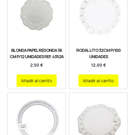
BLONDA PAPEL REDONDA 36
RODAL LITO 32CM P/100
CM P/12 UNIDADES REF. 43526
UNIDADES
2,50
€
12,00
€
Añadir al carrito
Añadir al carrito