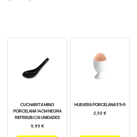
CUCHARITA MING
HUEVERA PORCELANA 5’5×5
PORCELANA 14CM NEGRA
2,50
€
REF.1582B C/6 UNIDADES
9,99
€