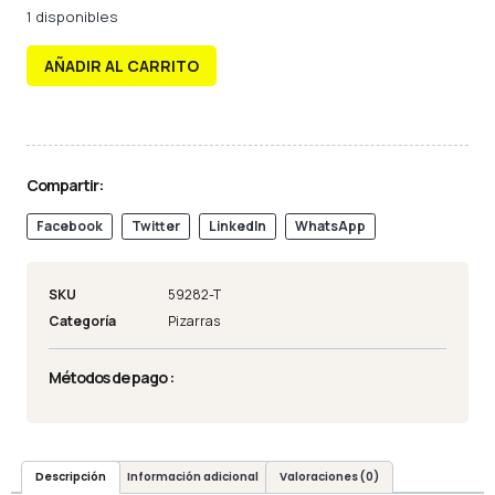
1 disponibles
AÑADIR AL CARRITO
Compartir:
Facebook
Twitter
LinkedIn
WhatsApp
SKU
59282-T
Categoría
Pizarras
Métodos de pago :
Descripción
Información adicional
Valoraciones (0)