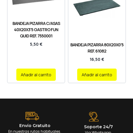
BANDEJA PIZARRA C/ASAS
40X20X3’5 GASTRO FUN
QUID REF. 7550001
5,50
€
BANDEJA PIZARRA 80X20X0’5
REF. 61082
16,50
€
Añadir al carrito
Añadir al carrito
Envío Gratuito
Soporte 24/7
En nuestras rutas habituales.
Via Whatsapp.