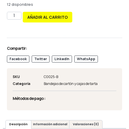
12 disponibles
AÑADIR AL CARRITO
Compartir:
Facebook
Twitter
LinkedIn
WhatsApp
SKU
C0025-B
Categoría
Bandejas de cartón y cajas de tarta
Métodos de pago :
Descripción
Información adicional
Valoraciones (0)