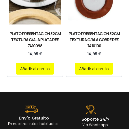
PLATO PRESENTACION 32CM
PLATO PRESENTACION 32CM
TEXTURA C/ALA PLATA REF.
TEXTURA C/ALA COBRE REF.
7410098
7410100
14,95
€
14,95
€
Añadir al carrito
Añadir al carrito
Envío Gratuito
Soporte 24/7
En nuestras rutas habituales.
Via Whatsapp.