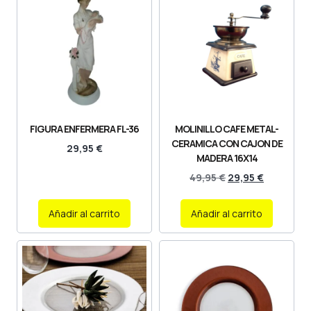
FIGURA ENFERMERA FL-36
MOLINILLO CAFE METAL-
CERAMICA CON CAJON DE
29,95
€
MADERA 16X14
49,95
€
29,95
€
Añadir al carrito
Añadir al carrito