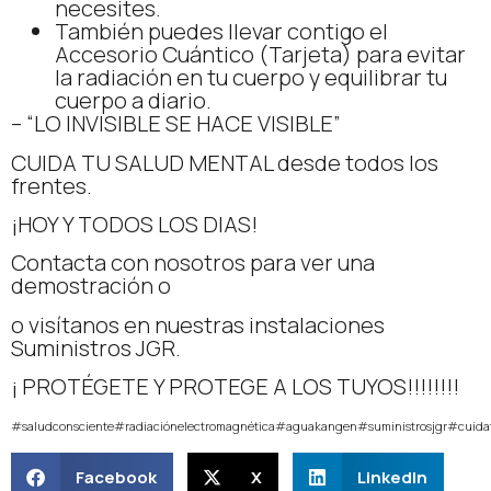
necesites.
También puedes llevar contigo el
Accesorio Cuántico (Tarjeta) para evitar
la radiación en tu cuerpo y equilibrar tu
cuerpo a diario.
– “LO INVISIBLE SE HACE VISIBLE”
CUIDA TU SALUD MENTAL desde todos los
frentes.
¡HOY Y TODOS LOS DIAS!
Contacta con nosotros para ver una
demostración o
o visítanos en nuestras instalaciones
Suministros JGR.
¡ PROTÉGETE Y PROTEGE A LOS TUYOS!!!!!!!!
#saludconsciente
#radiaciónelectromagnética
#aguakangen
#suministrosjgr
#cuida
Facebook
X
LinkedIn