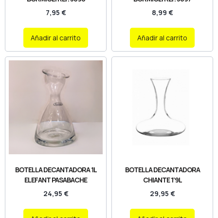
7,95
€
8,99
€
Añadir al carrito
Añadir al carrito
BOTELLA DECANTADORA 1L
BOTELLA DECANTADORA
ELEFANT PASABACHE
CHIANTE 1’9L
24,95
€
29,95
€