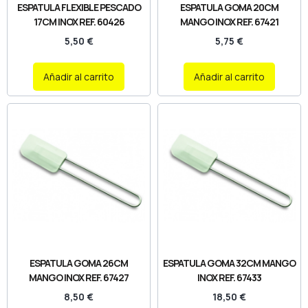
ESPATULA FLEXIBLE PESCADO
ESPATULA GOMA 20CM
17CM INOX REF. 60426
MANGO INOX REF. 67421
5,50
€
5,75
€
Añadir al carrito
Añadir al carrito
ESPATULA GOMA 26CM
ESPATULA GOMA 32CM MANGO
MANGO INOX REF. 67427
INOX REF. 67433
8,50
€
18,50
€