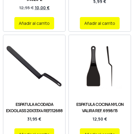
5,99
€
12,95
€
10,00
€
Añadir al carrito
Añadir al carrito
ESPATULA ACODADA
ESPATULA COCINA NYLON
EXOGLASS 20X33X4 REF.112688
VALIRA REF. 6998/15
31,95
€
12,50
€