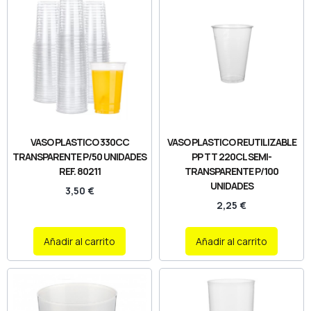
VASO PLASTICO 330CC
VASO PLASTICO REUTILIZABLE
TRANSPARENTE P/50 UNIDADES
PP TT 220CL SEMI-
REF. 80211
TRANSPARENTE P/100
UNIDADES
3,50
€
2,25
€
Añadir al carrito
Añadir al carrito