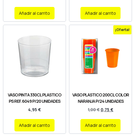
Añadir al carrito
Añadir al carrito
¡Oferta!
VASO PINTA 330CL PLASTICO
VASO PLASTICO 200CL COLOR
PS REF. 6049 P/20 UNIDADES
NARANJA P/24 UNIDADES
4,95
€
1,00
€
0,75
€
Añadir al carrito
Añadir al carrito