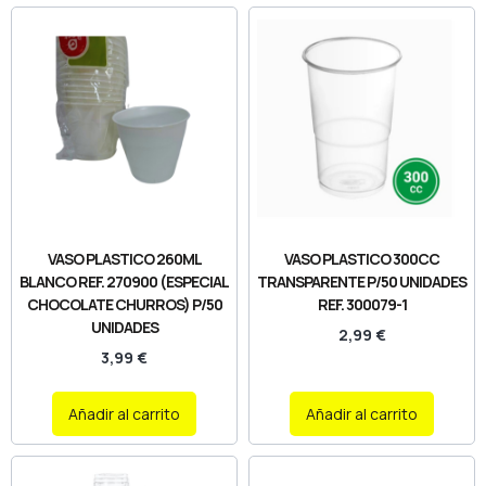
VASO PLASTICO 260ML
VASO PLASTICO 300CC
BLANCO REF. 270900 (ESPECIAL
TRANSPARENTE P/50 UNIDADES
CHOCOLATE CHURROS) P/50
REF. 300079-1
UNIDADES
2,99
€
3,99
€
Añadir al carrito
Añadir al carrito