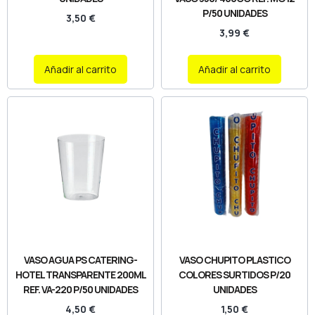
P/50 UNIDADES
3,50
€
3,99
€
Añadir al carrito
Añadir al carrito
VASO AGUA PS CATERING-
VASO CHUPITO PLASTICO
HOTEL TRANSPARENTE 200ML
COLORES SURTIDOS P/20
REF. VA-220 P/50 UNIDADES
UNIDADES
4,50
€
1,50
€