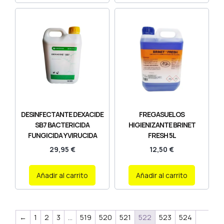
DESINFECTANTE DEXACIDE
FREGASUELOS
SB7 BACTERICIDA
HIGIENIZANTE BRINET
FUNGICIDA Y VIRUCIDA
FRESH 5L
29,95
€
12,50
€
Añadir al carrito
Añadir al carrito
←
1
2
3
…
519
520
521
522
523
524