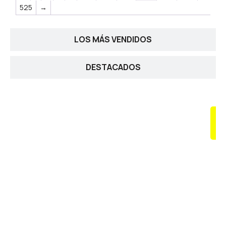
525
→
LOS MÁS VENDIDOS
DESTACADOS
ACCE
PRO
DE
PAR
REST
RES
.