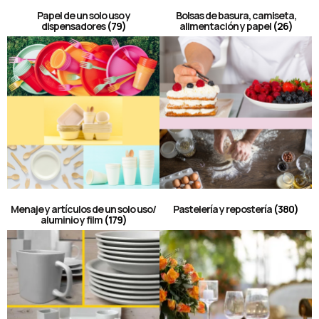
Papel de un solo uso y
Bolsas de basura, camiseta,
dispensadores
(79)
alimentación y papel
(26)
Menaje y artículos de un solo uso/
Pastelería y repostería
(380)
aluminio y film
(179)