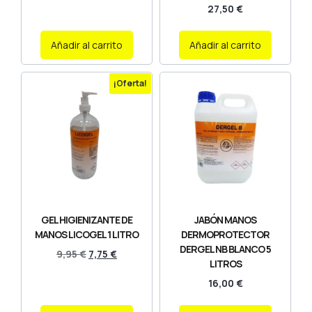
27,50
€
Añadir al carrito
Añadir al carrito
¡Oferta!
GEL HIGIENIZANTE DE
JABÓN MANOS
MANOS LICOGEL 1 LITRO
DERMOPROTECTOR
DERGEL NB BLANCO 5
9,95
€
7,75
€
LITROS
16,00
€